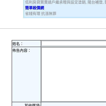
低利房貸買賣過戶繼承贈與設定塗銷, 陽台補登, 節
簡單殺價網
省錢有理 抗漲無罪
姓名：
佈告內容：
其他選項: