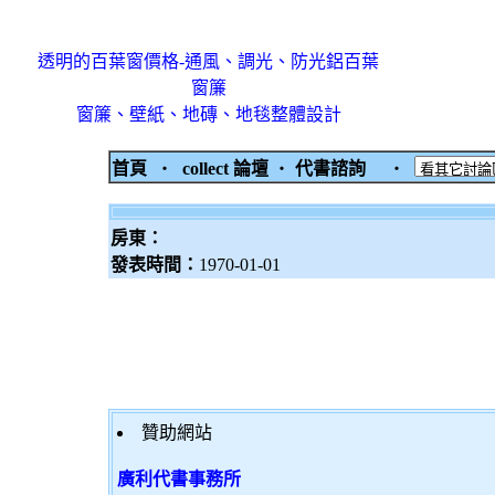
透明的百葉窗價格-通風、調光、防光鋁百葉
窗簾
窗簾、壁紙、地磚、地毯整體設計
首頁
‧
collect 論壇
‧
代書諮詢
‧
房東：
發表時間：
1970-01-01
贊助網站
廣利代書事務所