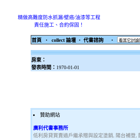
精做高難度防水抓漏/壁癌/油漆等工程
責任施工、合約保固！
首頁
‧
collect 論壇
‧
代書諮詢
‧
房東：
發表時間：
1970-01-01
贊助網站
廣利代書事務所
低利房貸買賣過戶繼承贈與設定塗銷, 陽台補登, 節