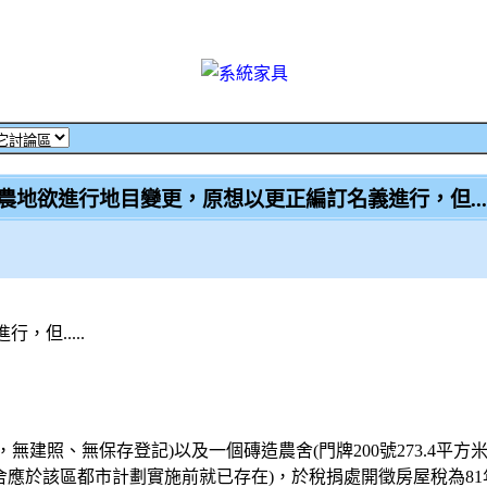
農地欲進行地目變更，原想以更正編訂名義進行，但...
但.....
米，無建照、無保存登記)以及一個磚造農舍(門牌200號273.4平方
舍應於該區都市計劃實施前就已存在)，於稅捐處開徵房屋稅為81年