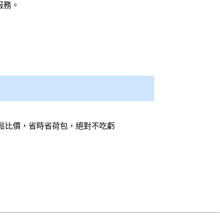
服務。
鬆比價，省時省荷包，絕對不吃虧