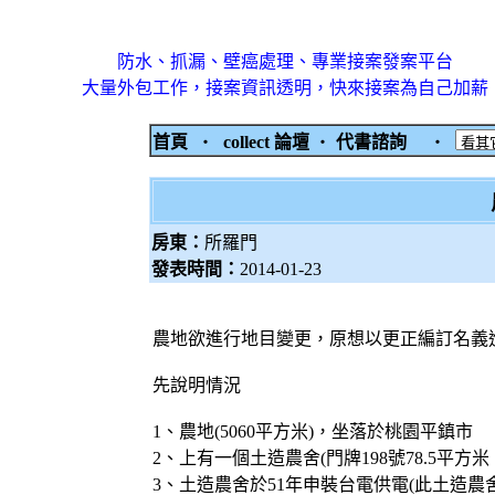
防水、抓漏、壁癌處理、專業接案發案平台
大量外包工作，接案資訊透明，快來接案為自己加薪
首頁
‧
collect 論壇
‧
代書諮詢
‧
房東：
所羅門
發表時間：
2014-01-23
農地欲進行地目變更，原想以更正編訂名義進行，
先說明情況
1、農地(5060平方米)，坐落於桃園平鎮市
2、上有一個土造農舍(門牌198號78.5平方
3、土造農舍於51年申裝台電供電(此土造農