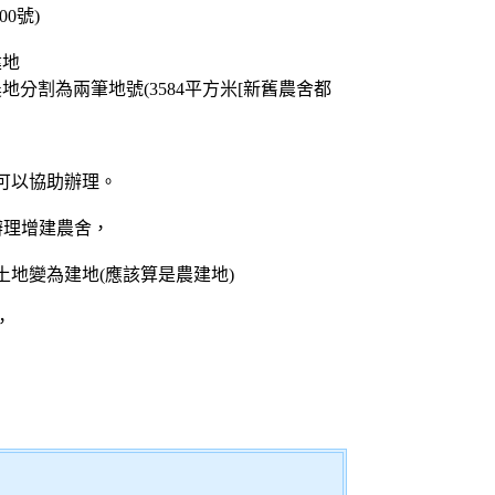
0號)
建地
割為兩筆地號(3584平方米[新舊農舍都
可以協助辦理。
辦理增建農舍，
地變為建地(應該算是農建地)
，