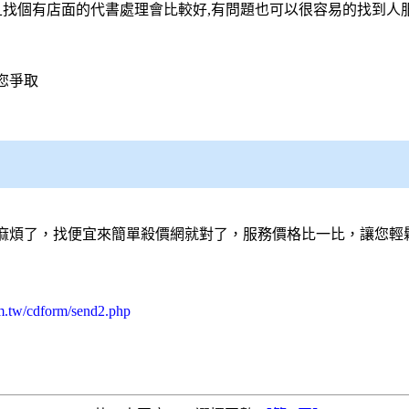
且找個有店面的
代書
處理會比較好,有問題也可以很容易的找到人
您爭取
麻煩了，找便宜來簡單殺價網就對了，服務價格比一比，讓您輕
m.tw/cdform/send2.php