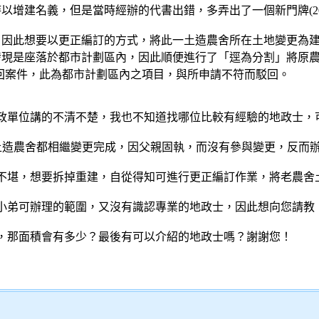
以增建名義，但是當時經辦的代書出錯，多弄出了一個新門牌(20
，因此想要以更正編訂的方式，將此一土造農舍所在土地變更為
現是座落於都市計劃區內，因此順便進行了「逕為分割」將原農地分
然後駁回案件，此為都市計劃區內之項目，與所申請不符而駁回。
政單位講的不清不楚，我也不知道找哪位比較有經驗的地政士，
的土造農舍都相繼變更完成，因父親固執，而沒有參與變更，反而
不堪，想要拆掉重建，自從得知可進行更正編訂作業，將老農舍土
小弟可辦理的範圍，又沒有識認專業的地政士，因此想向您請教
，那面積會有多少？最後有可以介紹的地政士嗎？謝謝您！