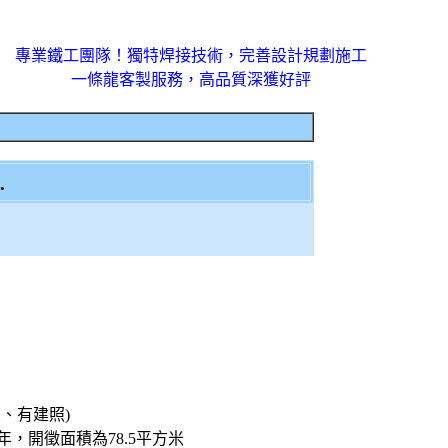
專業鐵工團隊！獨特焊接技術，完善設計規劃施工
一條龍客製服務，高品質深獲好評
.
米、有建照)
，開徵面積為78.5平方米