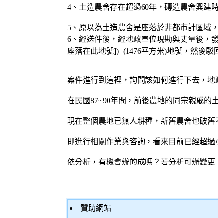
4、土造農舍存在超過60年，磚造農舍興建時
5、原以為土造農舍是座落於非都市計區域
6、經送件後，經地政單位現勘與丈量後，發
座落在此地號])+(1476平方米)地號，
案件進行到這裡，詢問該如何進行下去，地
在民國87~90年間，前後農地的同宗親戚
現在整個農地已無人耕種，新舊農舍也破舊
即進行相關作業與咨詢，看來目前已經超過
依分析，有機會辦的成嗎？若分析可辦變更
贊助網站