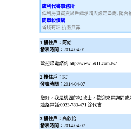
廣利代書事務所
低利房貸買賣過戶繼承贈與設定塗銷, 陽台補登
簡單殺價網
省錢有理 抗漲無罪
1 樓住戶：
阿給
發表時間：
2014-04-01
歡迎您電諮詢 http://www.5911.com.tw/
2 樓住戶：
KJ
發表時間：
2014-04-07
您好，我是桃園的地政士，歡迎來電詢問或
連絡電話:0933-783-471 涂代書
3 樓住戶：
高欣怡
發表時間：
2014-04-07