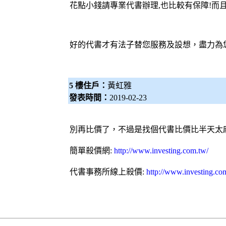
花點小錢請專業
代書
辦理,也比較有保障!而
好的
代書
才有法子替您服務及設想，盡力為
5 樓住戶：
黃虹雅
發表時間：
2019-02-23
別再比價了，不過是找個代書比價比半天太
簡單殺價網:
http://www.investing.com.tw/
代書事務所線上殺價:
http://www.investing.co