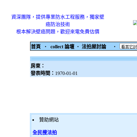
資深團隊，提供專業防水工程服務，獨家壁
癌防治技術
根本解決壁癌問題，歡迎來電免費估價
首頁
‧
collect 論壇
‧
法拍屋討論
‧
房東：
發表時間：
1970-01-01
贊助網站
全民搜法拍