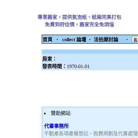
專業搬家，提供氣泡紙、紙箱完美打包
免費到府估價，搬家完全免煩惱
首頁
‧
collect 論壇
‧
法拍屋討論
‧
房東：
發表時間：
1970-01-01
贊助網站
代書事務所
不動產各項產權登記、稅務規劃及代書處理