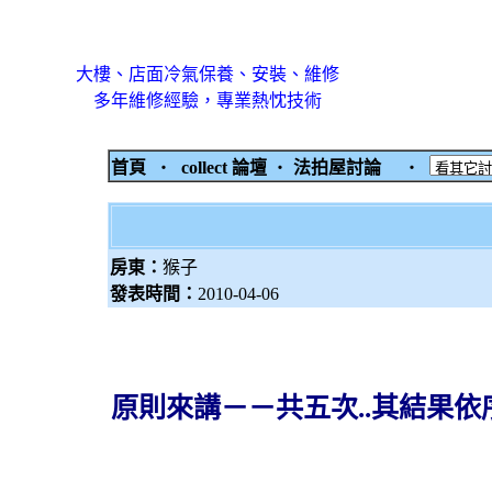
大樓、店面冷氣保養、安裝、維修
多年維修經驗，專業熱忱技術
首頁
‧
collect 論壇
‧
法拍屋討論
‧
房東：
猴子
發表時間：
2010-04-06
原則來講－－共五次..其結果依