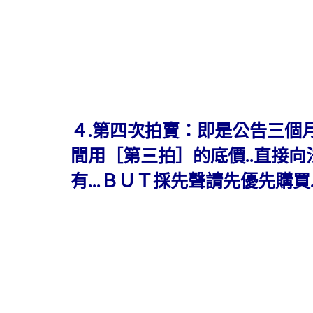
４.第四次拍賣：即是公告三個
間用［第三拍］的底價..直接向
有...ＢＵＴ採先聲請先優先購買.