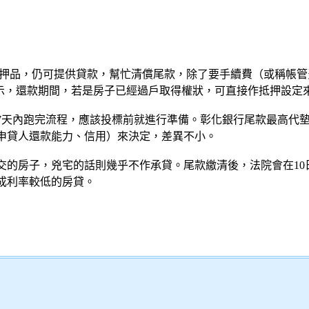
抵押品，仍可提供貸款，幫忙清償尾款，除了要手續費（或稱帳
表示，還款期間，若是房子已經過戶取得權狀，可直接作抵押設定來
7天內跑完流程，應該投標前就進行準備。彰化銀行尾款最高代墊
申貸人還款能力、信用）來決定，差異不小。
交的房子，兇宅的話則幾乎不作承貸。尾款繳清後，法院會在10
成利率較低的房貸。