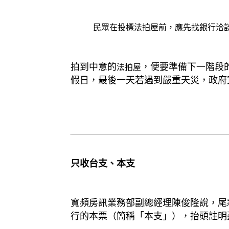
民眾在投標
法拍屋
前，應先找銀行洽
拍到中意的
，便要準備下一階段
法拍屋
假日，最後一天若遇到嚴重天災，政府
只收台支、本支
寬頻房訊業務部副總經理陳俊隆說，尾
行的本票（簡稱「本支」），抬頭註明