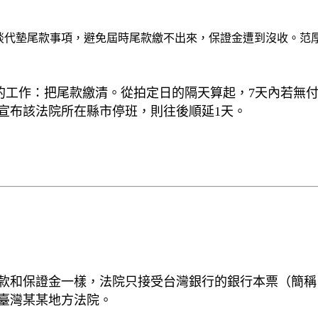
談代墊尾款事項，避免屆時尾款繳不出來，保證金遭到沒收。范
的工作：把尾款繳清。從拍定日的隔天算起，7天內若無付
宣布該法院所在縣市停班，則往後順延1天。
款和保證金一樣，法院只接受台灣銀行的銀行本票（簡稱
臺灣某某地方法院。