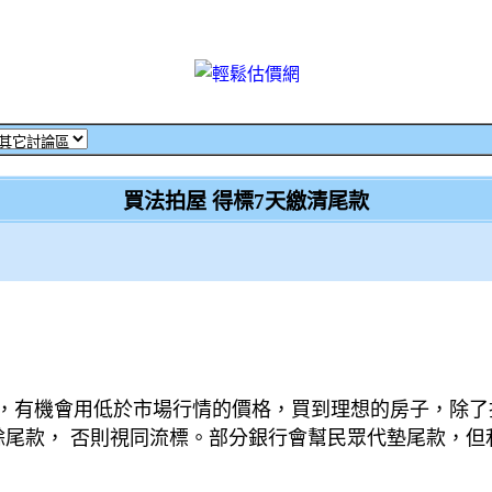
買法拍屋 得標7天繳清尾款
，有機會用低於市場行情的價格，買到理想的房子，除了
尾款， 否則視同流標。部分銀行會幫民眾代墊尾款，但利