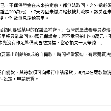
而已，不僅保證金在未來拍定前，都無法取回，之外還必
保證金200萬元），7天內因未繳清尾款被判流標，該房產未來
後，全 數無息還給某甲。
不足額則要從某甲的保證金補齊。」台灣房屋法務專員游璿樺
某甲將只能拿回100萬元保證金；若不幸只拍出700萬元
若事先沒有作足準備就冒然投標，當心損失一大筆錢。」
內要籌出剩餘約8成的自備款，時間相當緊迫，有意購買
法
4成自備款，其餘款項可向銀行申請房貸；
在尾款繳
法拍屋
押設定，申請房貸。