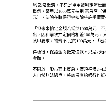
尾 款沒繳清，不只是單單被判定流標
舉例，某甲以1000萬元拍到 某房產（
元），法院在將保證金扣除些許手續費
「但未來拍定金額若低於1000萬元，
出，因和前次拍定價格相差100萬元，
某甲要求，補齊不 足的100萬元，「
得標後，保證金將抵充價款。只是7天
金額。
不同於一般市面上買房，僅須準備2~
人自然無法過戶，將該房產給銀行作抵