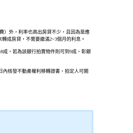
管費）外，利率也高出房貸不少，且因為是應
轉成房貸，不需要繳滿2~3個月的利息。
8成，若為該銀行拍賣物件則可到9成，彰銀
日內核發
不動產
權利移轉證書，拍定人可開