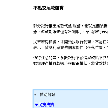
不點交尾款難貸
部分銀行推出尾款代墊 服務，也就是無須
急，還款期限也僅有2~3個月。華 南銀行
民眾若得標後，才開始找銀行代墊，不易在
表示，貸款利率會依個案條件（坐落位置、
值得注意的是，多數銀行不願借尾款給不點
始辦理產權移轉過戶來取得權狀，將貸款轉
贊助網站
全民搜法拍