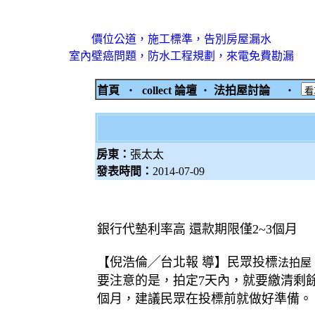
價位公道，施工標準，告別房屋漏水
室內壁癌問題，防水工程規劃，來電免費勘漏
首頁
‧
collect 論壇
‧
法拍屋討論
‧
房東：
張太太
發表時間：
2014-07-09
銀行代墊利率高 還款期限僅2~3個月
【倪浩倫╱台北報 導】民眾投標
法拍屋
要注意的是，拍定7天內，就要繳清剩餘
個月，建議民眾在投標前就做好準備。