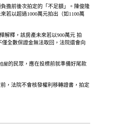
須負擔前後次拍定的「不足額」。陳俊隆
若以超過1000萬元拍出（如1100萬
解釋，該房產未來若以900萬元 拍
，不僅全數保證金無法取回，法院還會向
的民眾，應在投標前就準備好尾款
拍屋
清前，法院不會核發權利移轉證書，拍定