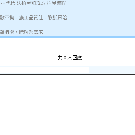
拍代標,法拍屋知識,法拍屋流程
數不拘，施工品質佳，歡迎電洽
體清潔，瞭解您需求
共 0 人回應