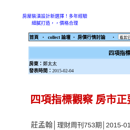
房屋裝潢設計新選擇！多年經驗
細膩打造，，價格合理
首頁
‧
collect 論壇
‧
房價行情討論
‧
四項指標
房東：
鄭太太
發表時間：
2015-02-04
四項指標觀察 房市正
莊孟翰│
理財周刊753期│2015-01