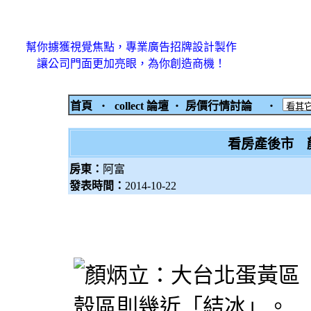
幫你擄獲視覺焦點，專業廣告招牌設計製作
讓公司門面更加亮眼，為你創造商機！
首頁
‧
collect 論壇
‧
房價行情討論
‧
看房產後市 
房東：
阿富
發表時間：
2014-10-22