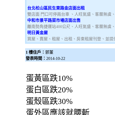
台北松山區民生東路金店面出租
雙店面 門口可停兩台車 、人旺氣盛、客層無虞
中和市景平路菜市場店面出售
離南勢角捷運站400公尺、人旺氣盛、客層無虞
明日黃金屋
買屋、賣屋、租屋、出租、房東租屋刊登、並提
1 樓住戶：
郭董
發表時間：
2014-10-22
蛋黃區跌10%
蛋白區跌20%
蛋殼區跌30%
蛋外區應該就腰斬