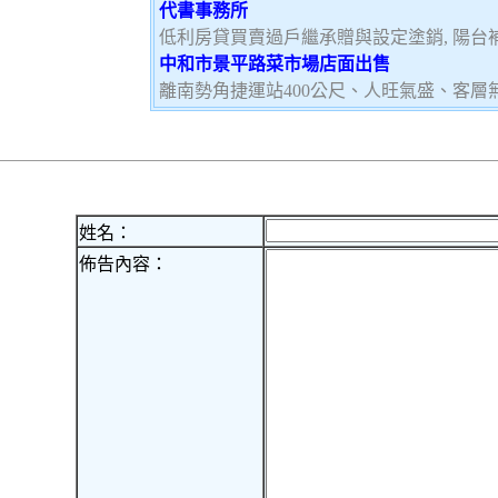
代書事務所
低利房貸買賣過戶繼承贈與設定塗銷, 陽台補登
中和市景平路菜市場店面出售
離南勢角捷運站400公尺、人旺氣盛、客層
姓名：
佈告內容：