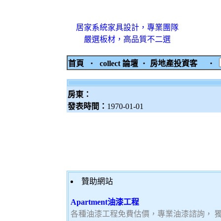
居家系統家具設計，專業團隊
嚴選板材，高品質不二選
首頁
‧
collect 論壇
‧
房地產投資客
‧
房東：
發表時間：
1970-01-01
贊助網站
Apartment油漆工程
各種油漆工程免費估價，專業油漆諮詢， 