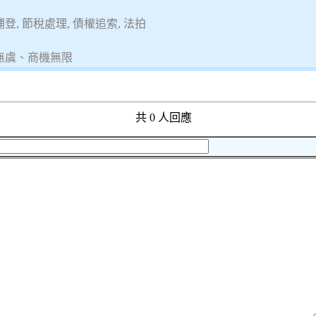
, 節稅處理, 債權追索, 法拍
無虞、商機無限
共 0 人回應