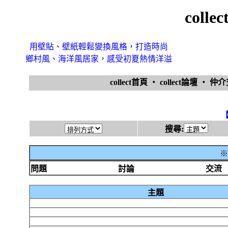
coll
用壁貼、壁紙輕鬆變換風格，打造時尚
鄉村風、海洋風居家，感受初夏熱情洋溢
collect首頁
‧
collect論壇
‧
仲
搜尋:
※
問題
討論
交流
主題