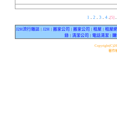
1
2
3
4
.
.
.
.
[5]
J2H流行雜誌
J2H
搬家公司
搬家公司
租屋
租屋
｜
｜
｜
｜
｜
錄
清潔公司
電話清潔
購
｜
｜
｜
Copyright(C)2
著作