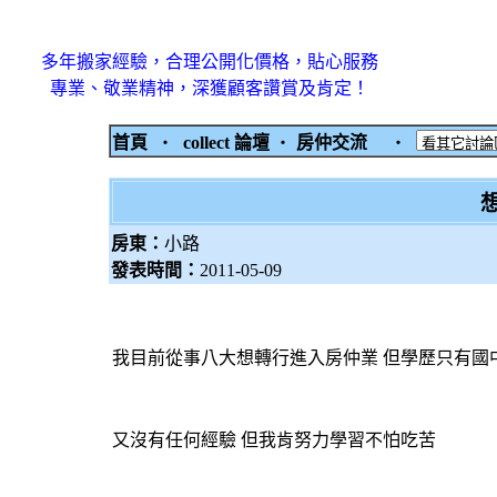
多年搬家經驗，合理公開化價格，貼心服務
專業、敬業精神，深獲顧客讚賞及肯定！
首頁
‧
collect 論壇
‧
房仲交流
‧
房東：
小路
發表時間：
2011-05-09
我目前從事八大想轉行進入房仲業 但學歷只有國
又沒有任何經驗 但我肯努力學習不怕吃苦