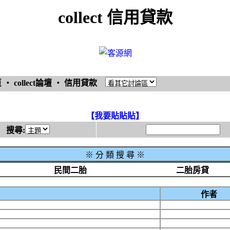
collect 信用貸款
頁
‧
collect論壇
‧
信用貸款
【我要貼貼貼】
搜尋:
※
分 類 搜 尋 ※
民間二胎
二胎房貸
作者