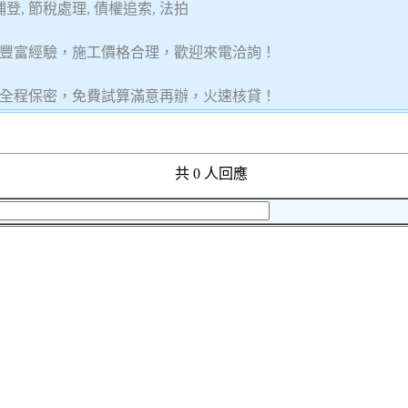
, 節稅處理, 債權追索, 法拍
豐富經驗，施工價格合理，歡迎來電洽詢！
全程保密，免費試算滿意再辦，火速核貸！
共 0 人回應