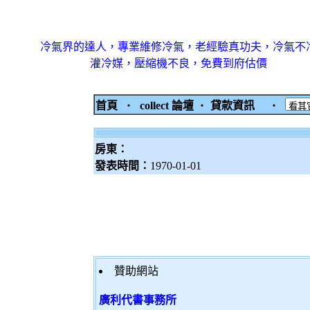
冷氣界的達人，專業維修冷氣，老經驗真功夫，冷氣不
灌冷媒，壓縮機不良，免費到府估價
首頁
‧
collect 論壇
‧
貸款資訊
‧
房東：
發表時間：
1970-01-01
贊助網站
廣利代書事務所