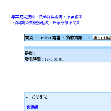
專業滅鼠技術，快速除臭消毒，不留後患
保固期免費服務追蹤，居家守護不間斷
首頁
‧
collect 論壇
‧
貸款資訊
‧
房東：
發表時間：
1970-01-01
贊助網站
客源網