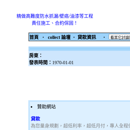
精做高難度防水抓漏/壁癌/油漆等工程
責任施工、合約保固！
首頁
‧
collect 論壇
‧
貸款資訊
‧
房東：
發表時間：
1970-01-01
贊助網站
貸款
為您量身規劃，超低利率，超低月付，專人全程