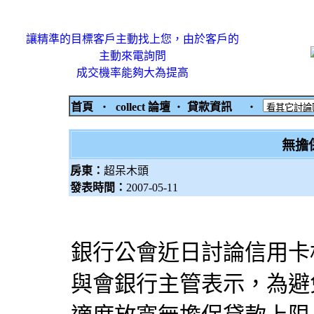
讓精準的目標客戶主動找上您，由於客戶的
主動來電詢問
成交機率能夠大為提高
首頁
‧
collect 論壇
‧
貸款資訊
‧
無擔
房東：
超呆木頭
發表時間：
2007-05-11
銀行公會近日討論信用卡
與會銀行主管表示，為避